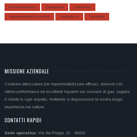
Bicchieratrice
Campana
Cannello
Impermeabilizzazione
Saldatura
Tassello
MISSIONE AZIENDALE
Costruire attrezzature per impermeabilizzare efficaci, durevoli con
ottime performance ed eccellenti risparmi sui consumi di gas, seguire
il cliente in ogni aspetto, mettendo a disposizione la nostra lunga
esperienza nel settore.
CONTATTI RAPIDI
Sede operativa:
Via dei Pioppi, 22 - 40010