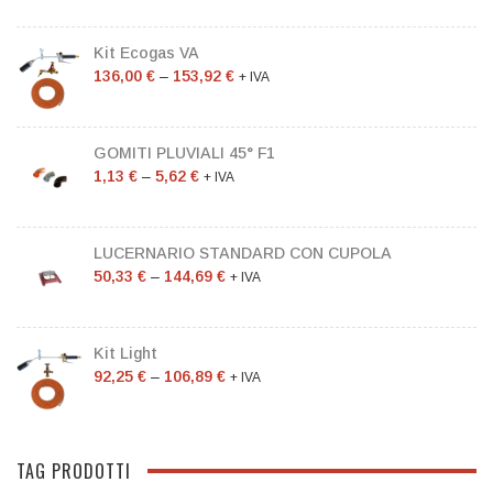
Kit Ecogas VA
136,00
€
–
153,92
€
+ IVA
GOMITI PLUVIALI 45° F1
1,13
€
–
5,62
€
+ IVA
LUCERNARIO STANDARD CON CUPOLA
50,33
€
–
144,69
€
+ IVA
Kit Light
92,25
€
–
106,89
€
+ IVA
TAG PRODOTTI