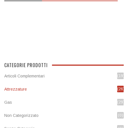
out
of
5
CATEGORIE PRODOTTI
(19)
Articoli Complementari
(26)
Attrezzature
(29)
Gas
(0)
Non Categorizzato