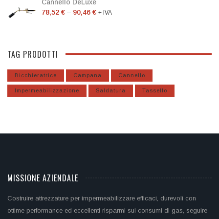
Cannello DeLuxe
78,52
€
–
90,46
€
+ IVA
TAG PRODOTTI
Bicchieratrice
Campana
Cannello
Impermeabilizzazione
Saldatura
Tassello
MISSIONE AZIENDALE
Costruire attrezzature per impermeabilizzare efficaci, durevoli con
ottime performance ed eccellenti risparmi sui consumi di gas, seguire