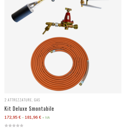
2
ATTREZZATURE
,
GAS
Kit Deluxe Smontabile
172,95
€
181,96
€
–
+ IVA
0