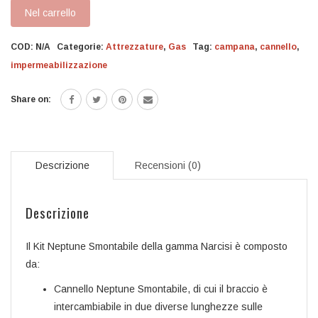
Smontabile
Nel carrello
quantità
COD:
N/A
Categorie:
Attrezzature
,
Gas
Tag:
campana
,
cannello
,
impermeabilizzazione
Share on:
Descrizione
Recensioni (0)
Descrizione
Il Kit Neptune Smontabile della gamma Narcisi è composto
da:
Cannello Neptune Smontabile, di cui il braccio è
intercambiabile in due diverse lunghezze sulle