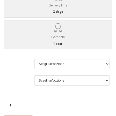
Delivery time
3 days
Garanzia
1 year
Campana
Lunghezza
Kit
Neptune