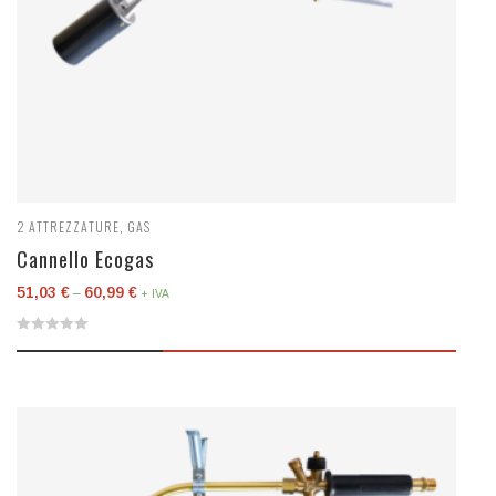
2
ATTREZZATURE
,
GAS
Cannello Ecogas
51,03
€
60,99
€
–
+ IVA
0
out
of
5