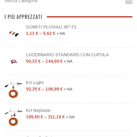
(0)
Senza Categoria
I PIÙ APPREZZATI
GOMITI PLUVIALI 45° F1
1,13
€
–
5,62
€
+ IVA
LUCERNARIO STANDARD CON CUPOLA
50,33
€
–
144,69
€
+ IVA
Kit Light
92,25
€
–
106,89
€
+ IVA
Kit Neptune
189,60
€
–
211,16
€
+ IVA