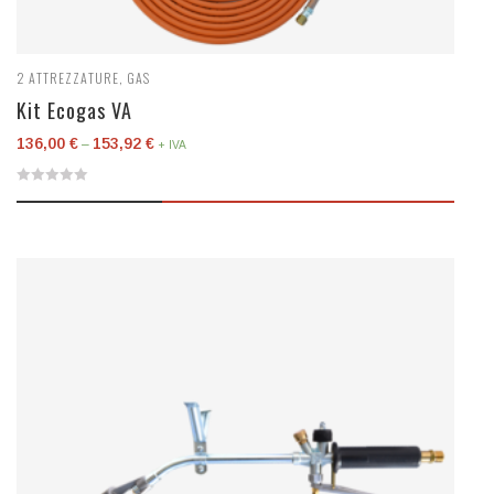
2
ATTREZZATURE
,
GAS
Kit Ecogas VA
136,00
€
153,92
€
–
+ IVA
0
out
of
5